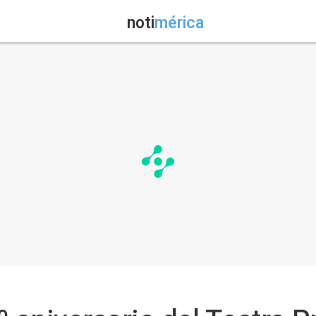
noti
mérica