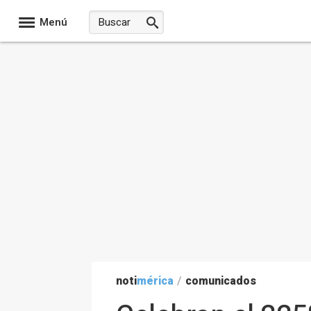
Menú
noti
mérica
/
comunicados