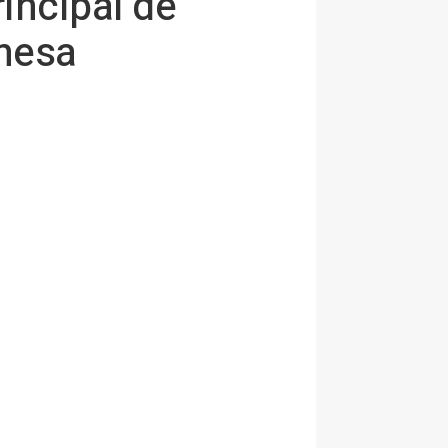
rincipal de
onesa