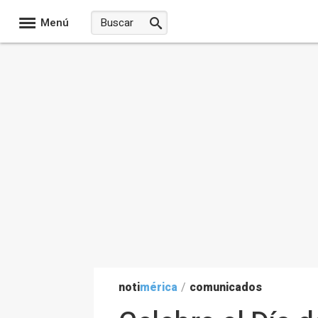
Menú
noti
mérica
/
comunicados