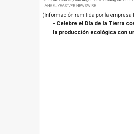
Celebrate Earth Day with Angel Yeast: Leading the Green
- ANGEL YEAST/PR NEWSWIRE
(Información remitida por la empresa 
- Celebre el Día de la
Tierra
co
la producción ecológica con u