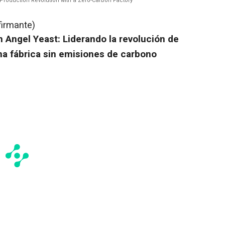
 Production Revolution with a Zero-Carbon Factory
firmante)
n
Angel Yeast
: Liderando la revolución de
na fábrica sin emisiones de carbono