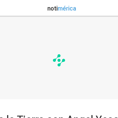
noti
mérica