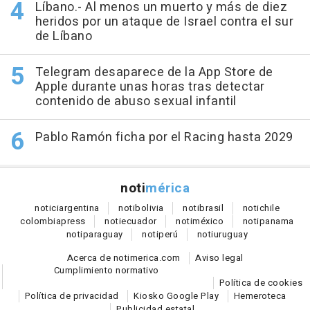
Líbano.- Al menos un muerto y más de diez
heridos por un ataque de Israel contra el sur
de Líbano
Telegram desaparece de la App Store de
Apple durante unas horas tras detectar
contenido de abuso sexual infantil
Pablo Ramón ficha por el Racing hasta 2029
noti
mérica
notici
argentina
noti
bolivia
noti
brasil
noti
chile
colombia
press
noti
ecuador
noti
méxico
noti
panama
noti
paraguay
noti
perú
noti
uruguay
Acerca de notimerica.com
Aviso legal
Cumplimiento normativo
Política de cookies
Política de privacidad
Kiosko Google Play
Hemeroteca
Publicidad estatal