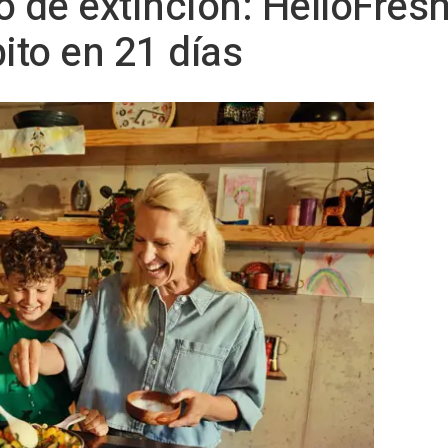
o de extinción: HelloFres
ito en 21 días