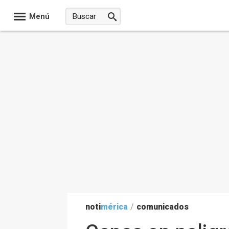
Menú
noti
mérica
/
comunicados