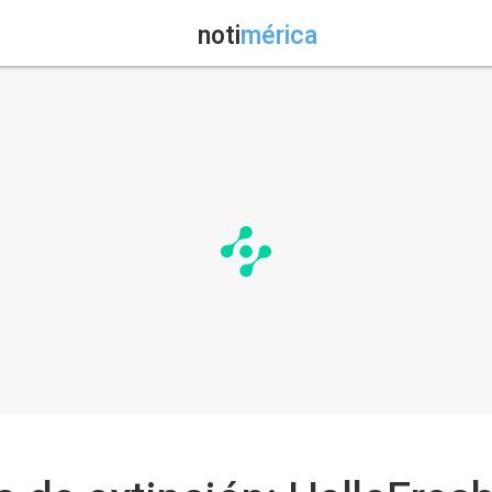
noti
mérica