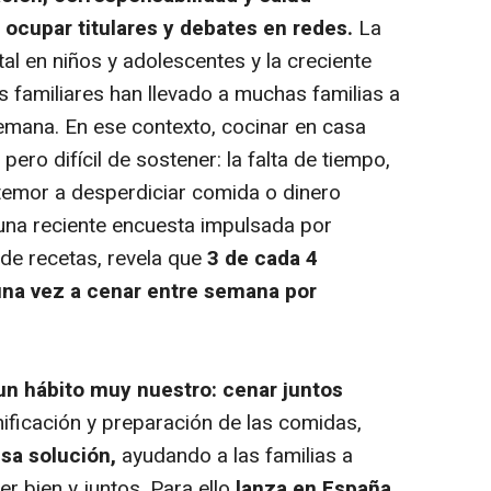
 ocupar titulares
y debates en redes.
La
tal en niños y adolescentes y la creciente
s familiares han llevado a muchas familias a
semana. En ese contexto, cocinar en casa
ero difícil de sostener: la falta de tiempo,
 temor a desperdiciar comida o dinero
una reciente encuesta impulsada por
s de recetas, revela que
3 de cada 4
na vez a cenar entre semana por
un hábito muy nuestro: cenar juntos
anificación y preparación de las comidas,
esa solución,
ayudando a las familias a
r bien y juntos. Para ello
lanza en España