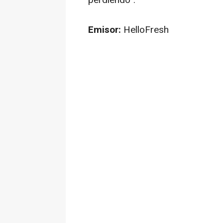
perdiendo".
Emisor:
HelloFresh