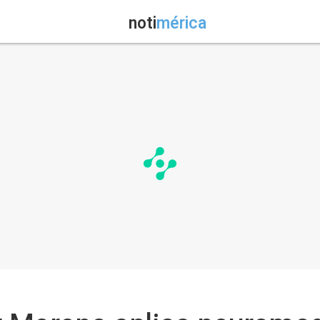
noti
mérica