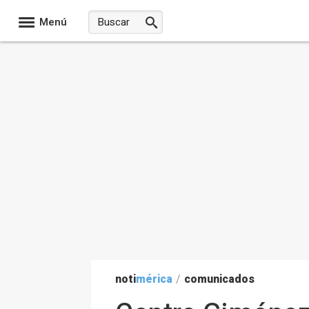
Menú
noti
mérica
/
comunicados