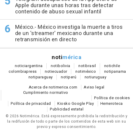
Apple durante unas horas tras detectar
contenido de abuso sexual infantil
México.- México investiga la muerte a tiros
de un 'streamer' mexicano durante una
retransmisión en directo
noti
mérica
notici
argentina
noti
bolivia
noti
brasil
noti
chile
colombia
press
noti
ecuador
noti
méxico
noti
panama
noti
paraguay
noti
perú
noti
uruguay
Acerca de notimerica.com
Aviso legal
Cumplimiento normativo
Política de cookies
Política de privacidad
Kiosko Google Play
Hemeroteca
Publicidad estatal
© 2026 Notimérica.
Está expresamente prohibida la redistribución y
la redifusión de todo o parte de los contenidos de esta web sin su
previo y expreso consentimiento.