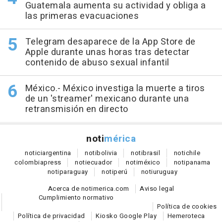
Guatemala aumenta su actividad y obliga a
las primeras evacuaciones
Telegram desaparece de la App Store de
Apple durante unas horas tras detectar
contenido de abuso sexual infantil
México.- México investiga la muerte a tiros
de un 'streamer' mexicano durante una
retransmisión en directo
noti
mérica
notici
argentina
noti
bolivia
noti
brasil
noti
chile
colombia
press
noti
ecuador
noti
méxico
noti
panama
noti
paraguay
noti
perú
noti
uruguay
Acerca de notimerica.com
Aviso legal
Cumplimiento normativo
Política de cookies
Política de privacidad
Kiosko Google Play
Hemeroteca