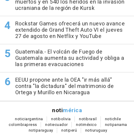
muertos y en 540 los heridos en la invasión
ucraniana de la región de Kursk
Rockstar Games ofrecerá un nuevo avance
extendido de Grand Theft Auto VI el jueves
27 de agosto en Netflix y YouTube
Guatemala.- El volcán de Fuego de
Guatemala aumenta su actividad y obliga a
las primeras evacuaciones
EEUU propone ante la OEA "ir más allá"
contra "la dictadura" del matrimonio de
Ortega y Murillo en Nicaragua
noti
mérica
notici
argentina
noti
bolivia
noti
brasil
noti
chile
colombia
press
noti
ecuador
noti
méxico
noti
panama
noti
paraguay
noti
perú
noti
uruguay