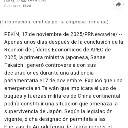
Lunes, 17 noviembre 2025
Publicado: 15:25
Abri
(Información remitida por la empresa firmante)
PEKÍN
,
17 de noviembre de 2025
/PRNewswire/ --
Apenas unos días después de la conclusión de la
Reunión de Líderes Económicos de APEC de
2025, la primera ministra japonesa,
Sanae
Takaichi
, generó controversia con sus
declaraciones durante una audiencia
parlamentaria el 7 de noviembre. Explicó que una
emergencia en Taiwán que implicara el uso de
buques y fuerzas militares de
China
continental
podría constituir una situación que amenaza la
supervivencia de Japón. Según la legislación
vigente, dicha designación permitiría a las
Fuerzas de Autodefensa de Japón ejercer el