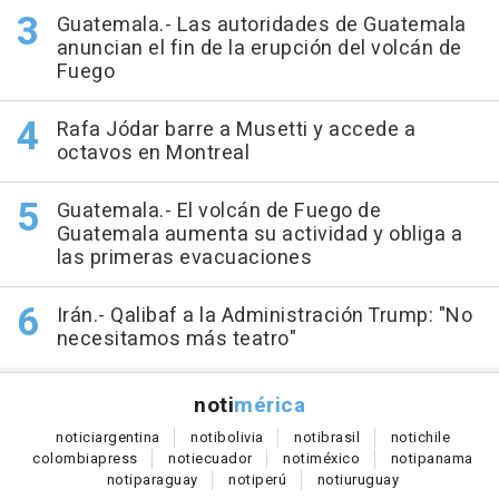
Guatemala.- Las autoridades de Guatemala
anuncian el fin de la erupción del volcán de
Fuego
Rafa Jódar barre a Musetti y accede a
octavos en Montreal
Guatemala.- El volcán de Fuego de
Guatemala aumenta su actividad y obliga a
las primeras evacuaciones
Irán.- Qalibaf a la Administración Trump: "No
necesitamos más teatro"
noti
mérica
notici
argentina
noti
bolivia
noti
brasil
noti
chile
colombia
press
noti
ecuador
noti
méxico
noti
panama
noti
paraguay
noti
perú
noti
uruguay