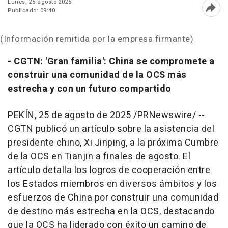
Lunes, 25 agosto 2025
Publicado: 09:40
Abri
(Información remitida por la empresa firmante)
- CGTN: 'Gran familia':
China
se compromete a
construir una comunidad de la OCS más
estrecha y con un futuro compartido
PEKÍN
,
25 de agosto de 2025
/PRNewswire/ --
CGTN publicó un artículo sobre la asistencia del
presidente chino, Xi Jinping, a la próxima Cumbre
de la OCS en
Tianjin
a finales de agosto. El
artículo detalla los logros de cooperación entre
los Estados miembros en diversos ámbitos y los
esfuerzos de
China
por construir una comunidad
de destino más estrecha en la OCS, destacando
que la OCS ha liderado con éxito un camino de