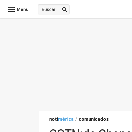
Menú
noti
mérica
/
comunicados