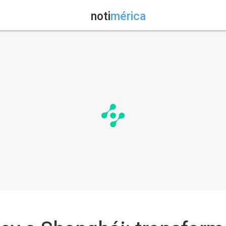
noti
mérica