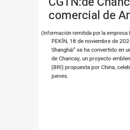
CGTN:de Chanca
comercial de A
(Información remitida por la empresa 
PEKÍN
,
18 de noviembre de 202
Shanghái" se ha convertido en u
de Chancay
, un proyecto emblemá
(BRI) propuesta por
China
, cele
jueves.