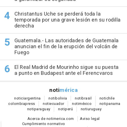
Christantus Uche se perderá toda la
temporada por una grave lesión en su rodilla
derecha
Guatemala.- Las autoridades de Guatemala
anuncian el fin de la erupción del volcán de
Fuego
El Real Madrid de Mourinho sigue su puesta
a punto en Budapest ante el Ferencvaros
noti
mérica
notici
argentina
noti
bolivia
noti
brasil
noti
chile
colombia
press
noti
ecuador
noti
méxico
noti
panama
noti
paraguay
noti
perú
noti
uruguay
Acerca de notimerica.com
Aviso legal
Cumplimiento normativo