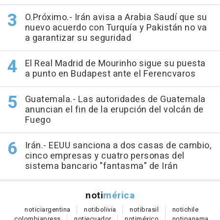
O.Próximo.- Irán avisa a Arabia Saudí que su
nuevo acuerdo con Turquía y Pakistán no va
a garantizar su seguridad
El Real Madrid de Mourinho sigue su puesta
a punto en Budapest ante el Ferencvaros
Guatemala.- Las autoridades de Guatemala
anuncian el fin de la erupción del volcán de
Fuego
Irán.- EEUU sanciona a dos casas de cambio,
cinco empresas y cuatro personas del
sistema bancario "fantasma" de Irán
noti
mérica
notici
argentina
noti
bolivia
noti
brasil
noti
chile
colombia
press
noti
ecuador
noti
méxico
noti
panama