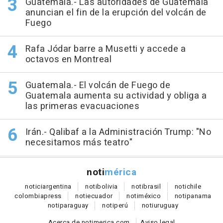
Guatemala.- Las autoridades de Guatemala
anuncian el fin de la erupción del volcán de
Fuego
Rafa Jódar barre a Musetti y accede a
octavos en Montreal
Guatemala.- El volcán de Fuego de
Guatemala aumenta su actividad y obliga a
las primeras evacuaciones
Irán.- Qalibaf a la Administración Trump: "No
necesitamos más teatro"
noti
mérica
notici
argentina
noti
bolivia
noti
brasil
noti
chile
colombia
press
noti
ecuador
noti
méxico
noti
panama
noti
paraguay
noti
perú
noti
uruguay
Acerca de notimerica.com
Aviso legal