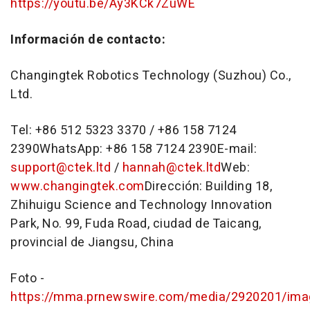
https://youtu.be/Ay3KCk7ZuWE
Información de contacto:
Changingtek Robotics Technology (Suzhou) Co.,
Ltd.
Tel: +86 512 5323 3370 / +86 158 7124
2390WhatsApp: +86 158 7124 2390E-mail:
support@ctek.ltd
/
hannah@ctek.ltd
Web:
www.changingtek.com
Dirección: Building 18,
Zhihuigu Science and Technology Innovation
Park, No. 99, Fuda Road, ciudad de Taicang,
provincial de Jiangsu, China
Foto -
https://mma.prnewswire.com/media/2920201/ima