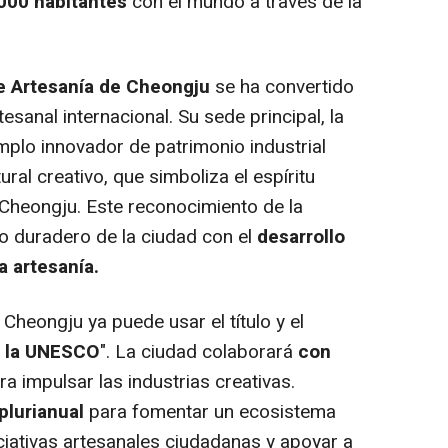
000 habitantes
con el mundo a través de la
e Artesanía de Cheongju
se ha convertido
sanal internacional. Su sede principal, la
emplo innovador de patrimonio industrial
ral creativo, que simboliza el espíritu
 Cheongju. Este reconocimiento de la
 duradero de la ciudad con el
desarrollo
a artesanía.
heongju ya puede usar el título y el
e la UNESCO
". La ciudad colaborará
con
a impulsar las industrias creativas.
plurianual
para fomentar un ecosistema
iciativas artesanales ciudadanas y apoyar a