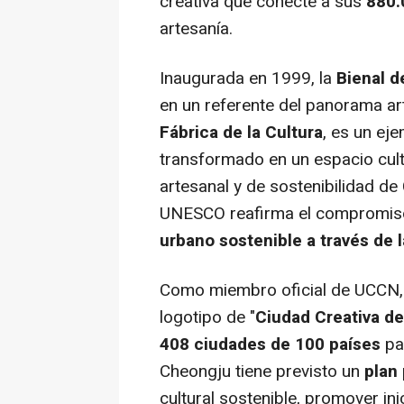
creativa que conecte a sus
880.
artesanía.
Inaugurada en 1999, la
Bienal d
en un referente del panorama arte
Fábrica de la Cultura
, es un ej
transformado en un espacio cultu
artesanal y de sostenibilidad de
UNESCO reafirma el compromiso
urbano sostenible a través de l
Como miembro oficial de UCCN, C
logotipo de "
Ciudad Creativa d
408 ciudades de 100 países
par
Cheongju tiene previsto un
plan 
cultural sostenible, promover in