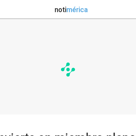
noti
mérica