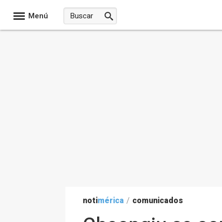
Menú
noti
mérica
/
comunicados