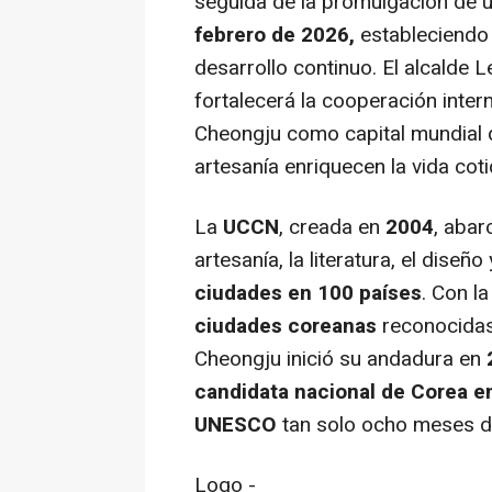
seguida de la promulgación de 
febrero de 2026,
estableciendo a
desarrollo continuo. El alcalde 
fortalecerá la cooperación inter
Cheongju como capital mundial de
artesanía enriquecen la vida coti
La
UCCN
, creada en
2004
, abar
artesanía, la literatura, el dise
ciudades en 100 países
. Con l
ciudades coreanas
reconocidas
Cheongju inició su andadura en
candidata nacional de Corea e
UNESCO
tan solo ocho meses de
Logo -