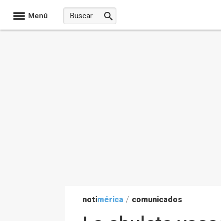
Menú
noti
mérica
/
comunicados