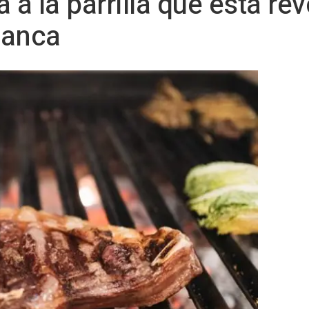
 a la parrilla que está re
manca