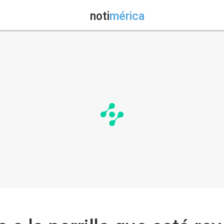
noti
mérica