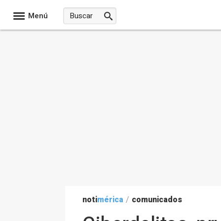
Menú
noti
mérica
/
comunicados