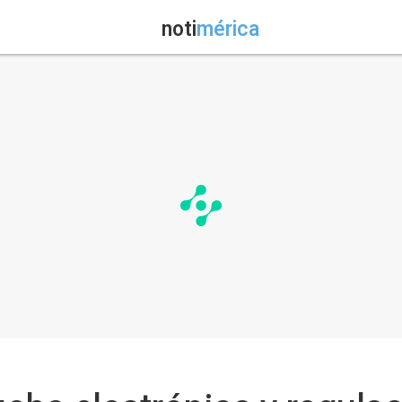
noti
mérica