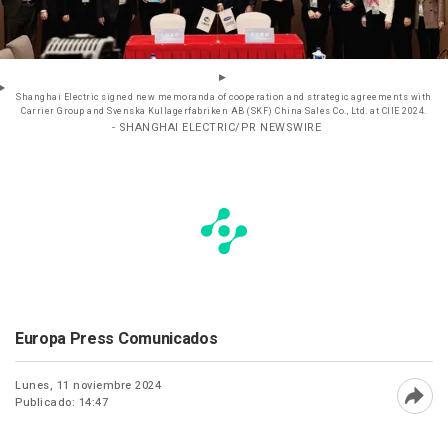
Shanghai Electric signed new memoranda of cooperation and strategic agreements with
Carrier Group and Svenska Kullagerfabriken AB (SKF) China Sales Co., Ltd. at CIIE 2024.
- SHANGHAI ELECTRIC/PR NEWSWIRE
Europa Press Comunicados
Lunes, 11 noviembre 2024
Publicado: 14:47
Abri