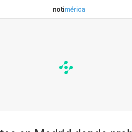
noti
mérica