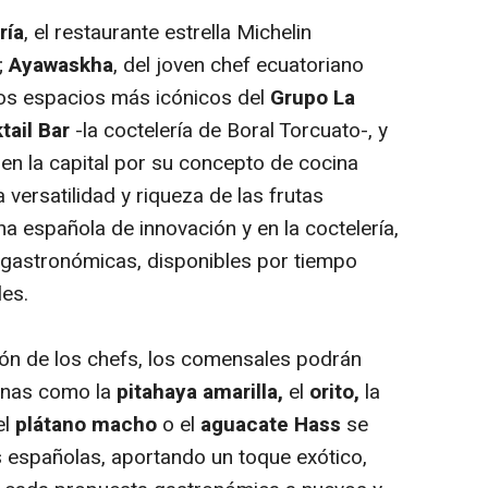
ría
, el restaurante estrella Michelin
;
Ayawaskha
, del joven chef ecuatoriano
los espacios más icónicos del
Grupo La
tail Bar
-la coctelería de Boral Torcuato-,
y
n la capital por su concepto de cocina
a versatilidad y riqueza de las frutas
na española de innovación y en la coctelería,
 gastronómicas, disponibles por tiempo
les.
sión de los chefs, los comensales podrán
anas como la
pitahaya amarilla,
el
orito,
la
el
plátano macho
o el
aguacate Hass
se
s españolas, aportando un toque exótico,