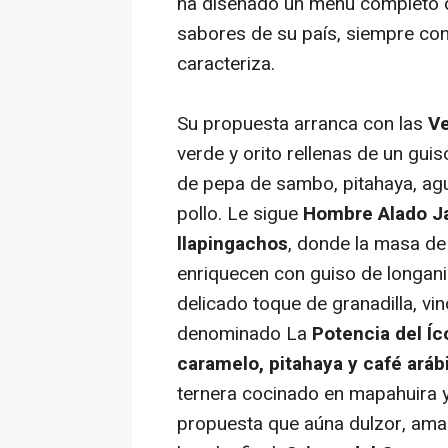
ha diseñado un menú completo d
sabores de su país, siempre con
caracteriza.
Su propuesta arranca con las
Ve
verde y orito rellenas de un gu
de pepa de sambo, pitahaya, agu
pollo. Le sigue
Hombre Alado 
llapingachos
, donde la masa de
enriquecen con guiso de longan
delicado toque de granadilla, vi
denominado
La
Potencia del Í
caramelo, pitahaya y café arábi
ternera cocinado en mapahuira 
propuesta que aúna dulzor, am