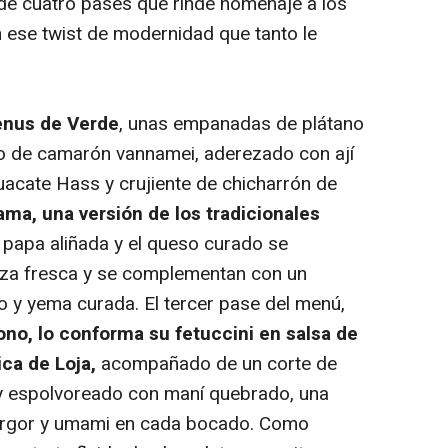
e cuatro pases que rinde homenaje a los
 ese twist de modernidad que tanto le
nus de Verde
, unas empanadas de plátano
iso de camarón
vannamei
, aderezado con ají
acate Hass y crujiente de chicharrón de
Jama
, una versión de los tradicionales
 papa aliñada y el queso curado se
iza fresca y se complementan con un
no y yema curada. El tercer pase del menú,
cono
, lo conforma su fetuccini en salsa de
ca de Loja,
acompañado de un corte de
y espolvoreado con maní quebrado, una
argor y umami en cada bocado. Como