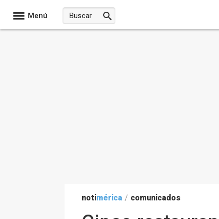
Menú
noti
mérica
/
comunicados