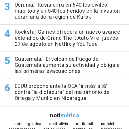
Ucrania.- Rusia cifra en 640 los civiles
muertos y en 540 los heridos en la invasión
ucraniana de la región de Kursk
Rockstar Games ofrecerá un nuevo avance
extendido de Grand Theft Auto VI el jueves
27 de agosto en Netflix y YouTube
Guatemala.- El volcán de Fuego de
Guatemala aumenta su actividad y obliga a
las primeras evacuaciones
EEUU propone ante la OEA "ir más allá"
contra "la dictadura" del matrimonio de
Ortega y Murillo en Nicaragua
noti
mérica
notici
argentina
noti
bolivia
noti
brasil
noti
chile