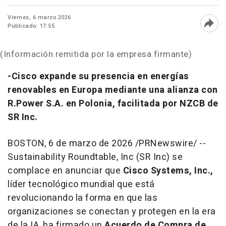
Viernes, 6 marzo 2026
Publicado: 17:55
Abri
(Información remitida por la empresa firmante)
-Cisco expande su presencia en energías
renovables en Europa mediante una alianza con
R.Power S.A. en Polonia, facilitada por NZCB de
SR Inc.
BOSTON
,
6 de marzo de 2026
/PRNewswire/ --
Sustainability Roundtable, Inc (SR Inc) se
complace en anunciar que
Cisco Systems, Inc.,
líder tecnológico mundial que está
revolucionando la forma en que las
organizaciones se conectan y protegen en la era
de la IA, ha firmado un
Acuerdo de Compra de