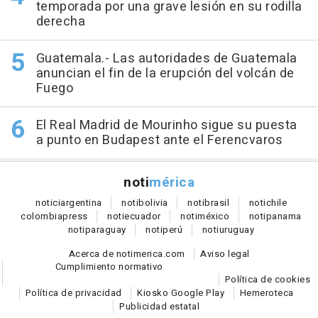
temporada por una grave lesión en su rodilla
derecha
Guatemala.- Las autoridades de Guatemala
anuncian el fin de la erupción del volcán de
Fuego
El Real Madrid de Mourinho sigue su puesta
a punto en Budapest ante el Ferencvaros
noti
mérica
notici
argentina
noti
bolivia
noti
brasil
noti
chile
colombia
press
noti
ecuador
noti
méxico
noti
panama
noti
paraguay
noti
perú
noti
uruguay
Acerca de notimerica.com
Aviso legal
Cumplimiento normativo
Política de cookies
Política de privacidad
Kiosko Google Play
Hemeroteca
Publicidad estatal