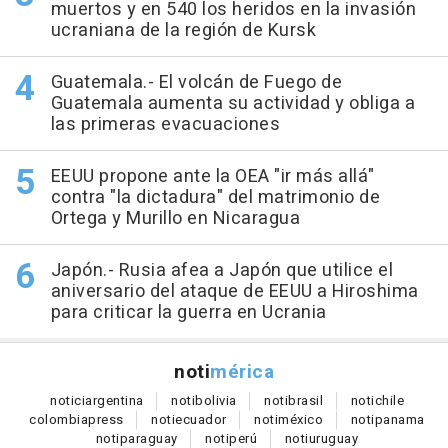
muertos y en 540 los heridos en la invasión
ucraniana de la región de Kursk
Guatemala.- El volcán de Fuego de
Guatemala aumenta su actividad y obliga a
las primeras evacuaciones
EEUU propone ante la OEA "ir más allá"
contra "la dictadura" del matrimonio de
Ortega y Murillo en Nicaragua
Japón.- Rusia afea a Japón que utilice el
aniversario del ataque de EEUU a Hiroshima
para criticar la guerra en Ucrania
noti
mérica
notici
argentina
noti
bolivia
noti
brasil
noti
chile
colombia
press
noti
ecuador
noti
méxico
noti
panama
noti
paraguay
noti
perú
noti
uruguay