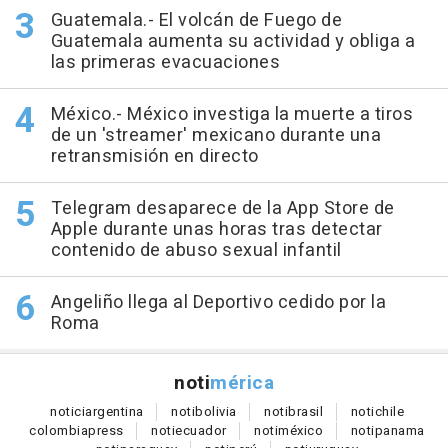
Guatemala.- El volcán de Fuego de
Guatemala aumenta su actividad y obliga a
las primeras evacuaciones
México.- México investiga la muerte a tiros
de un 'streamer' mexicano durante una
retransmisión en directo
Telegram desaparece de la App Store de
Apple durante unas horas tras detectar
contenido de abuso sexual infantil
Angeliño llega al Deportivo cedido por la
Roma
noti
mérica
notici
argentina
noti
bolivia
noti
brasil
noti
chile
colombia
press
noti
ecuador
noti
méxico
noti
panama