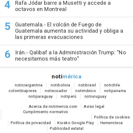
Rafa Jódar barre a Musetti y accede a
octavos en Montreal
Guatemala.- El volcán de Fuego de
Guatemala aumenta su actividad y obliga a
las primeras evacuaciones
Irán.- Qalibaf a la Administración Trump: "No
necesitamos más teatro"
noti
mérica
notici
argentina
noti
bolivia
noti
brasil
noti
chile
colombia
press
noti
ecuador
noti
méxico
noti
panama
noti
paraguay
noti
perú
noti
uruguay
Acerca de notimerica.com
Aviso legal
Cumplimiento normativo
Política de cookies
Política de privacidad
Kiosko Google Play
Hemeroteca
Publicidad estatal