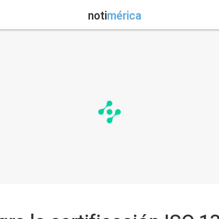
noti
mérica