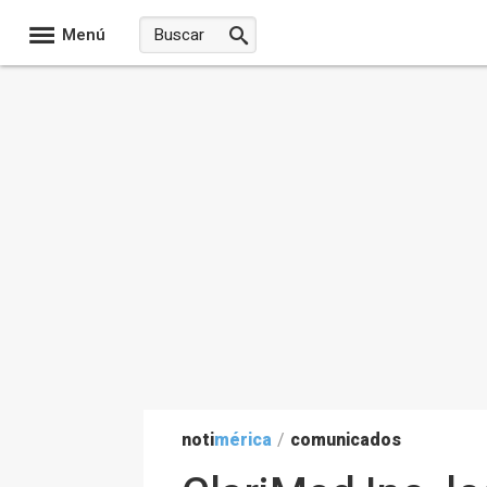
Menú
noti
mérica
/
comunicados