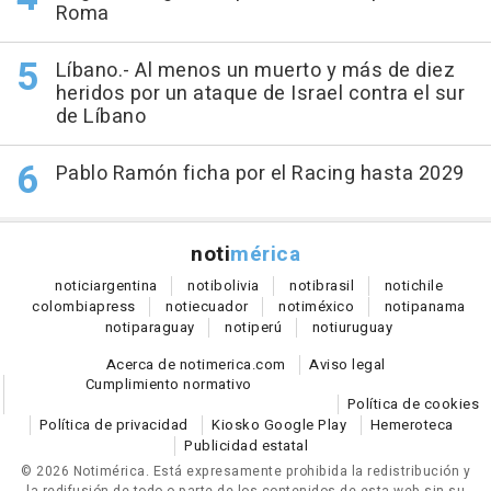
Roma
Líbano.- Al menos un muerto y más de diez
heridos por un ataque de Israel contra el sur
de Líbano
Pablo Ramón ficha por el Racing hasta 2029
noti
mérica
notici
argentina
noti
bolivia
noti
brasil
noti
chile
colombia
press
noti
ecuador
noti
méxico
noti
panama
noti
paraguay
noti
perú
noti
uruguay
Acerca de notimerica.com
Aviso legal
Cumplimiento normativo
Política de cookies
Política de privacidad
Kiosko Google Play
Hemeroteca
Publicidad estatal
© 2026 Notimérica.
Está expresamente prohibida la redistribución y
la redifusión de todo o parte de los contenidos de esta web sin su