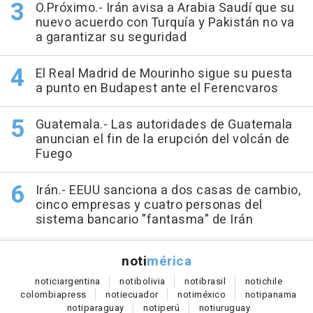
O.Próximo.- Irán avisa a Arabia Saudí que su
nuevo acuerdo con Turquía y Pakistán no va
a garantizar su seguridad
El Real Madrid de Mourinho sigue su puesta
a punto en Budapest ante el Ferencvaros
Guatemala.- Las autoridades de Guatemala
anuncian el fin de la erupción del volcán de
Fuego
Irán.- EEUU sanciona a dos casas de cambio,
cinco empresas y cuatro personas del
sistema bancario "fantasma" de Irán
noti
mérica
notici
argentina
noti
bolivia
noti
brasil
noti
chile
colombia
press
noti
ecuador
noti
méxico
noti
panama
noti
paraguay
noti
perú
noti
uruguay