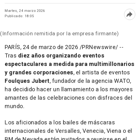
Martes, 24 marzo 2026
Publicado: 18:05
Abri
(Información remitida por la empresa firmante)
PARÍS
,
24 de marzo de 2026
/PRNewswire/ --
Tras
diez años organizando eventos
espectaculares a medida para multimillonarios
y grandes corporaciones
, el artista de eventos
Foulques Jubert
, fundador de la agencia WATO,
ha decidido hacer un llamamiento a los mayores
amantes de las celebraciones con disfraces del
mundo.
Los aficionados a los bailes de máscaras
internacionales de Versalles, Venecia, Viena o el
BM de Nevada están invitados a reunirse en el