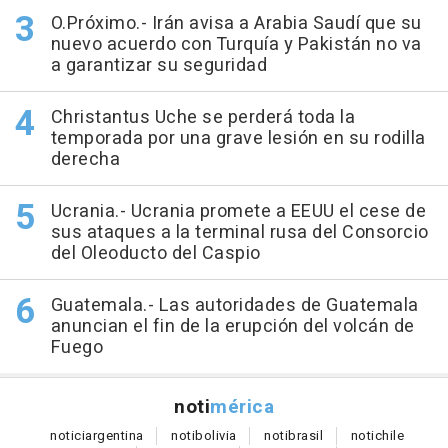
O.Próximo.- Irán avisa a Arabia Saudí que su
nuevo acuerdo con Turquía y Pakistán no va
a garantizar su seguridad
Christantus Uche se perderá toda la
temporada por una grave lesión en su rodilla
derecha
Ucrania.- Ucrania promete a EEUU el cese de
sus ataques a la terminal rusa del Consorcio
del Oleoducto del Caspio
Guatemala.- Las autoridades de Guatemala
anuncian el fin de la erupción del volcán de
Fuego
noti
mérica
notici
argentina
noti
bolivia
noti
brasil
noti
chile