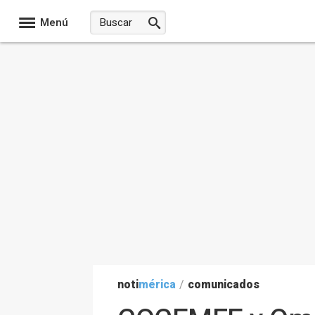
Menú
noti
mérica
/
comunicados