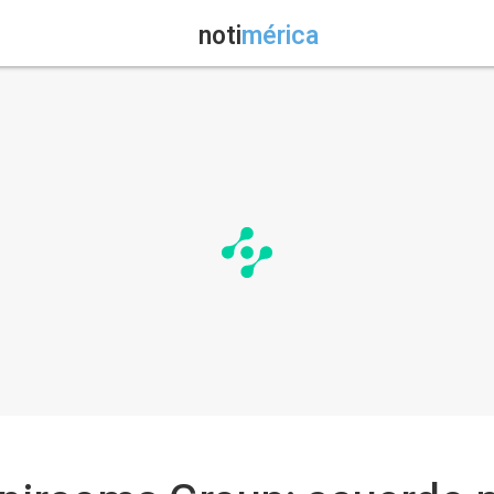
noti
mérica