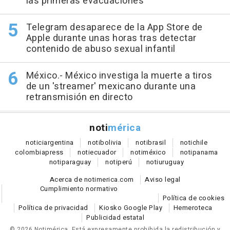
las primeras evacuaciones
Telegram desaparece de la App Store de
Apple durante unas horas tras detectar
contenido de abuso sexual infantil
México.- México investiga la muerte a tiros
de un 'streamer' mexicano durante una
retransmisión en directo
noti
mérica
notici
argentina
noti
bolivia
noti
brasil
noti
chile
colombia
press
noti
ecuador
noti
méxico
noti
panama
noti
paraguay
noti
perú
noti
uruguay
Acerca de notimerica.com
Aviso legal
Cumplimiento normativo
Política de cookies
Política de privacidad
Kiosko Google Play
Hemeroteca
Publicidad estatal
© 2026 Notimérica.
Está expresamente prohibida la redistribución y