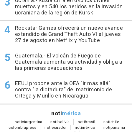
Ucrania.- Rusia cifra en 640 los civiles
muertos y en 540 los heridos en la invasión
ucraniana de la región de Kursk
Rockstar Games ofrecerá un nuevo avance
extendido de Grand Theft Auto VI el jueves
27 de agosto en Netflix y YouTube
Guatemala.- El volcán de Fuego de
Guatemala aumenta su actividad y obliga a
las primeras evacuaciones
EEUU propone ante la OEA "ir más allá"
contra "la dictadura" del matrimonio de
Ortega y Murillo en Nicaragua
noti
mérica
notici
argentina
noti
bolivia
noti
brasil
noti
chile
colombia
press
noti
ecuador
noti
méxico
noti
panama