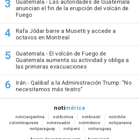
Guatemala.- Las autoridades de Guatemala
anuncian el fin de la erupción del volcán de
Fuego
Rafa Jódar barre a Musetti y accede a
octavos en Montreal
Guatemala.- El volcán de Fuego de
Guatemala aumenta su actividad y obliga a
las primeras evacuaciones
Irán.- Qalibaf a la Administración Trump: "No
necesitamos más teatro"
noti
mérica
notici
argentina
noti
bolivia
noti
brasil
noti
chile
colombia
press
noti
ecuador
noti
méxico
noti
panama
noti
paraguay
noti
perú
noti
uruguay