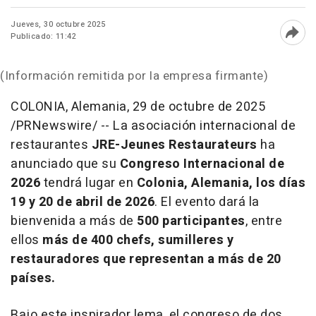
Jueves, 30 octubre 2025
Publicado: 11:42
Abri
(Información remitida por la empresa firmante)
COLONIA
, Alemania
,
29 de octubre de 2025
/PRNewswire/ -- La asociación internacional de
restaurantes
JRE-Jeunes Restaurateurs
ha
anunciado que su
Congreso Internacional de
2026
tendrá lugar en
Colonia
, Alemania, los días
19 y 20 de abril de 2026
. El evento dará la
bienvenida a más de
500 participantes
, entre
ellos
más de 400 chefs, sumilleres y
restauradores que representan a más de 20
países.
Bajo este inspirador lema, el congreso de dos