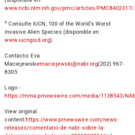
(disponible en
www.ncbi.nlm.nih.gov/pmc/articles/PMC8402317/
.
4
Consulte
IUCN
, 100 of the World's Worst
Invasive Alien Species
(disponible en
www.iucngisd.org
).
Contacto:
Eva
Maciejewski
emaciejewski@nabr.org
(202) 967-
8305
Logo -
https://mma.prnewswire.com/media/1138543/NA
View original
content:
https://www.prnewswire.com/news-
releases/comentario-de-nabr-sobre-la-