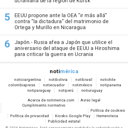
ucraniana de la región de Kursk
EEUU propone ante la OEA "ir más allá"
contra "la dictadura" del matrimonio de
Ortega y Murillo en Nicaragua
Japón.- Rusia afea a Japón que utilice el
aniversario del ataque de EEUU a Hiroshima
para criticar la guerra en Ucrania
noti
mérica
notici
argentina
noti
bolivia
noti
brasil
noti
chile
colombia
press
noti
ecuador
noti
méxico
noti
panama
noti
paraguay
noti
perú
noti
uruguay
Acerca de notimerica.com
Aviso legal
Cumplimiento normativo
Política de cookies
Política de privacidad
Kiosko Google Play
Hemeroteca
Publicidad estatal