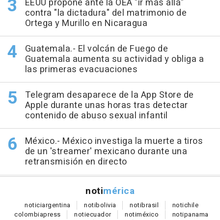
EEUU propone ante la OEA "ir más allá"
contra "la dictadura" del matrimonio de
Ortega y Murillo en Nicaragua
Guatemala.- El volcán de Fuego de
Guatemala aumenta su actividad y obliga a
las primeras evacuaciones
Telegram desaparece de la App Store de
Apple durante unas horas tras detectar
contenido de abuso sexual infantil
México.- México investiga la muerte a tiros
de un 'streamer' mexicano durante una
retransmisión en directo
noti
mérica
notici
argentina
noti
bolivia
noti
brasil
noti
chile
colombia
press
noti
ecuador
noti
méxico
noti
panama