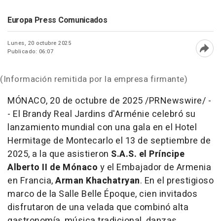
Europa Press Comunicados
Lunes, 20 octubre 2025
Publicado: 06:07
Abri
(Información remitida por la empresa firmante)
MÓNACO
,
20 de octubre de 2025
/PRNewswire/ -
- El Brandy Real
Jardins d'Arménie
celebró su
lanzamiento mundial con una gala en el Hotel
Hermitage de Montecarlo el 13 de septiembre de
2025, a la que asistieron
S.A.S. el Príncipe
Alberto II de Mónaco
y el Embajador de
Armenia
en Francia,
Arman Khachatryan
. En el prestigioso
marco de la
Salle Belle
Époque, cien invitados
disfrutaron de una velada que combinó alta
gastronomía, música tradicional, danzas