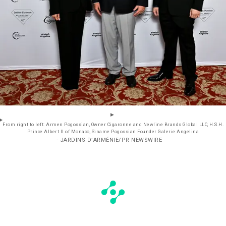
From right to left: Armen Pogossian, Owner Cigaronne and Newline Brands Global LLC, H.S.H.
Prince Albert II of Monaco, Siname Pogossian Founder Galerie Angelina
- JARDINS D’ARMÉNIE/PR NEWSWIRE