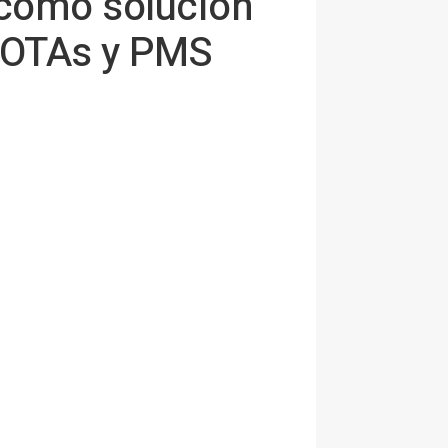
 como solución
e OTAs y PMS