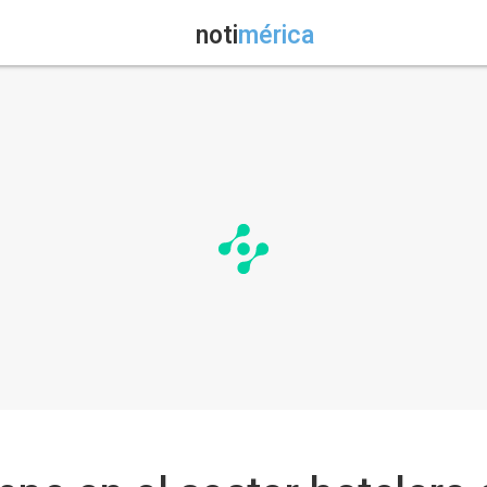
noti
mérica