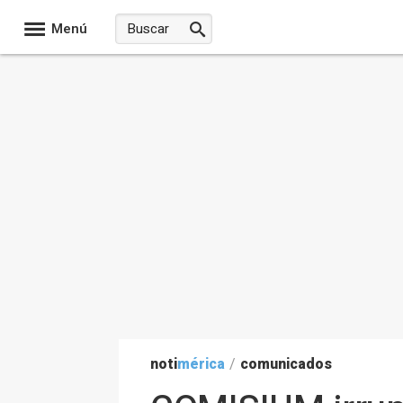
Menú
noti
mérica
/
comunicados