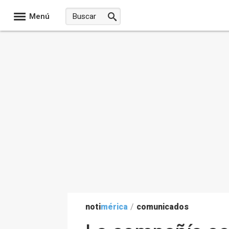
Menú
noti
mérica
/
comunicados