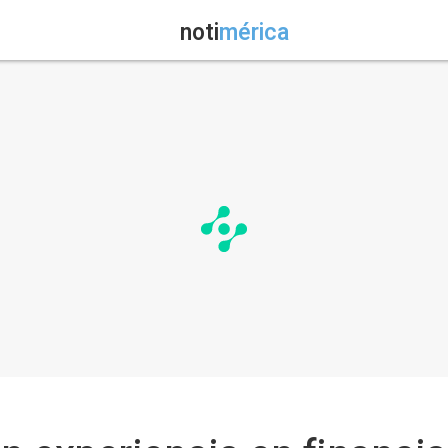
noti
mérica