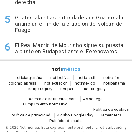
derecha
Guatemala.- Las autoridades de Guatemala
anuncian el fin de la erupción del volcán de
Fuego
El Real Madrid de Mourinho sigue su puesta
a punto en Budapest ante el Ferencvaros
noti
mérica
notici
argentina
noti
bolivia
noti
brasil
noti
chile
colombia
press
noti
ecuador
noti
méxico
noti
panama
noti
paraguay
noti
perú
noti
uruguay
Acerca de notimerica.com
Aviso legal
Cumplimiento normativo
Política de cookies
Política de privacidad
Kiosko Google Play
Hemeroteca
Publicidad estatal
© 2026 Notimérica.
Está expresamente prohibida la redistribución y