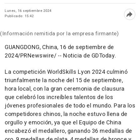
Lunes, 16 septiembre 2024
Publicado: 15:42
Abri
(Información remitida por la empresa firmante)
GUANGDONG, China
,
16 de septiembre de
2024
/PRNewswire/ -- Noticia de GDToday.
La competición WorldSkills Lyon 2024 culminó
triunfalmente la noche del 15 de septiembre,
hora local, con la gran ceremonia de clausura
que celebró los increíbles talentos de los
jóvenes profesionales de todo el mundo. Para los
competidores chinos, la noche estuvo llena de
orgullo y emoción, ya que el Equipo de
China
encabezó el medallero, ganando 36 medallas de
oro, 9 medallas de plata, 4 medallas de bronce y