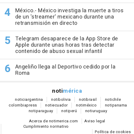
México.- México investiga la muerte a tiros
de un 'streamer' mexicano durante una
retransmisión en directo
Telegram desaparece de la App Store de
Apple durante unas horas tras detectar
contenido de abuso sexual infantil
Angeliño llega al Deportivo cedido por la
Roma
noti
mérica
notici
argentina
noti
bolivia
noti
brasil
noti
chile
colombia
press
noti
ecuador
noti
méxico
noti
panama
noti
paraguay
noti
perú
noti
uruguay
Acerca de notimerica.com
Aviso legal
Cumplimiento normativo
Política de cookies