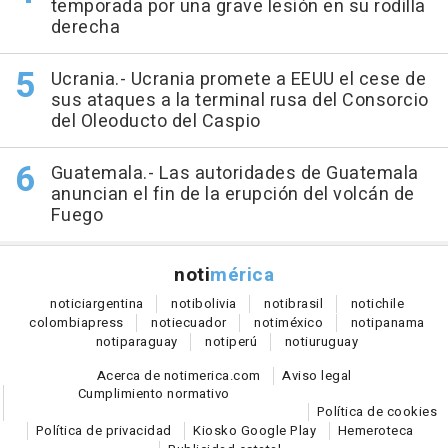
temporada por una grave lesión en su rodilla
derecha
Ucrania.- Ucrania promete a EEUU el cese de
sus ataques a la terminal rusa del Consorcio
del Oleoducto del Caspio
Guatemala.- Las autoridades de Guatemala
anuncian el fin de la erupción del volcán de
Fuego
noti
mérica
notici
argentina
noti
bolivia
noti
brasil
noti
chile
colombia
press
noti
ecuador
noti
méxico
noti
panama
noti
paraguay
noti
perú
noti
uruguay
Acerca de notimerica.com
Aviso legal
Cumplimiento normativo
Política de cookies
Política de privacidad
Kiosko Google Play
Hemeroteca