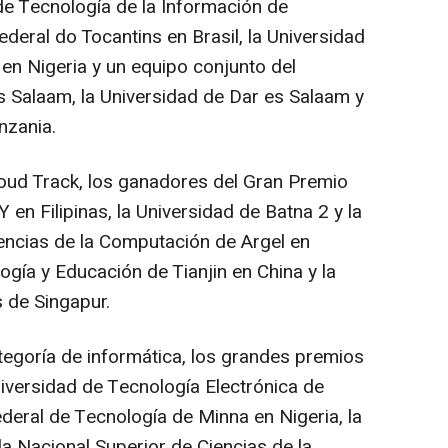
 de Tecnología de la Información de
 Federal do Tocantins en Brasil, la Universidad
 en
Nigeria
y un equipo conjunto del
s Salaam, la Universidad de Dar es Salaam y
nzania
.
oud Track, los ganadores del Gran Premio
n Filipinas, la Universidad de Batna 2 y la
encias de la Computación de Argel en
ología y Educación de
Tianjin
en
China
y la
 de Singapur.
tegoría de informática, los grandes premios
niversidad de Tecnología Electrónica de
Federal de Tecnología de Minna en
Nigeria
, la
la Nacional Superior de Ciencias de la