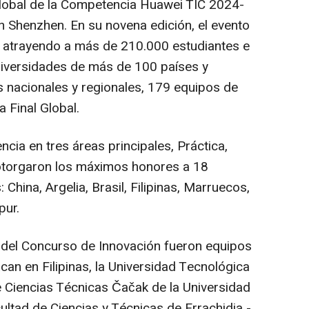
Global de la Competencia Huawei TIC 2024-
en
Shenzhen
. En su novena edición, el evento
, atrayendo a más de 210.000 estudiantes e
niversidades de más de 100 países y
s nacionales y regionales, 179 equipos de
a Final Global.
cia en tres áreas principales, Práctica,
otorgaron los máximos honores a 18
s:
China
, Argelia, Brasil, Filipinas, Marruecos,
pur.
del Concurso de Innovación fueron equipos
acan en Filipinas, la Universidad Tecnológica
de Ciencias Técnicas Čačak de la Universidad
ultad de Ciencias y Técnicas de Errachidia -