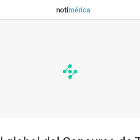
noti
mérica