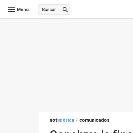
Menú
noti
mérica
/
comunicados