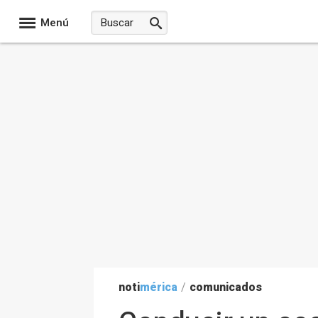
Menú
noti
mérica
/
comunicados