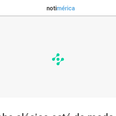
noti
mérica