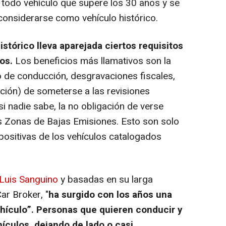
 todo vehículo que supere los 30 años y se
considerarse como vehículo histórico.
stórico lleva aparejada ciertos requisitos
os.
Los beneficios más llamativos son la
o de conducción, desgravaciones fiscales,
ación) de someterse a las revisiones
si nadie sabe, la no obligación de verse
as Zonas de Bajas Emisiones. Esto son solo
positivas de los vehículos catalogados
Luis Sanguino
y basadas en su larga
ar Broker, "
ha surgido con los años una
ehículo”. Personas que quieren conducir y
hículos, dejando de lado o casi