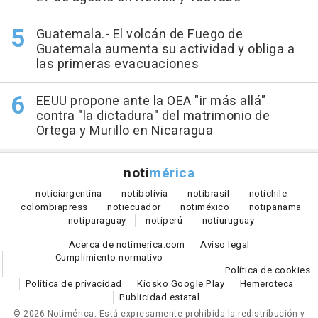
Guatemala.- El volcán de Fuego de
Guatemala aumenta su actividad y obliga a
las primeras evacuaciones
EEUU propone ante la OEA "ir más allá"
contra "la dictadura" del matrimonio de
Ortega y Murillo en Nicaragua
noti
mérica
notici
argentina
noti
bolivia
noti
brasil
noti
chile
colombia
press
noti
ecuador
noti
méxico
noti
panama
noti
paraguay
noti
perú
noti
uruguay
Acerca de notimerica.com
Aviso legal
Cumplimiento normativo
Política de cookies
Política de privacidad
Kiosko Google Play
Hemeroteca
Publicidad estatal
© 2026 Notimérica.
Está expresamente prohibida la redistribución y