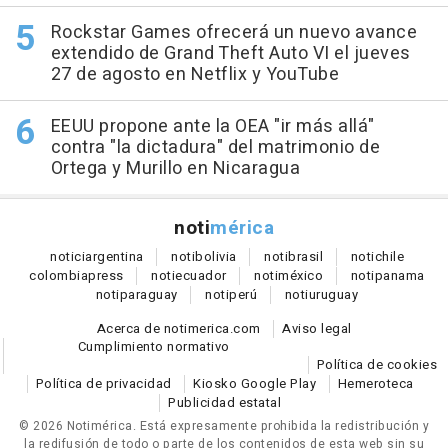
Rockstar Games ofrecerá un nuevo avance
extendido de Grand Theft Auto VI el jueves
27 de agosto en Netflix y YouTube
EEUU propone ante la OEA "ir más allá"
contra "la dictadura" del matrimonio de
Ortega y Murillo en Nicaragua
noti
mérica
notici
argentina
noti
bolivia
noti
brasil
noti
chile
colombia
press
noti
ecuador
noti
méxico
noti
panama
noti
paraguay
noti
perú
noti
uruguay
Acerca de notimerica.com
Aviso legal
Cumplimiento normativo
Política de cookies
Política de privacidad
Kiosko Google Play
Hemeroteca
Publicidad estatal
© 2026 Notimérica.
Está expresamente prohibida la redistribución y
la redifusión de todo o parte de los contenidos de esta web sin su