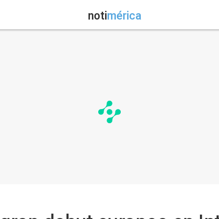
noti
mérica