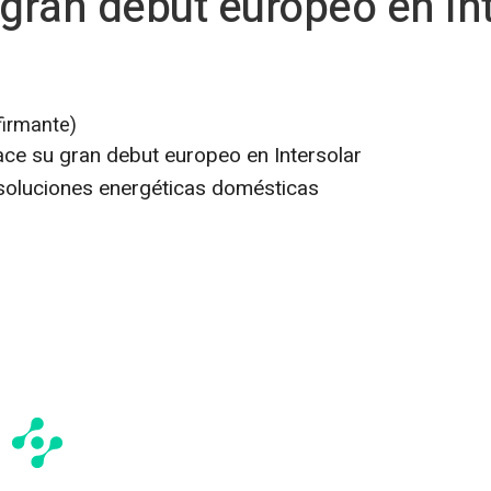
ran debut europeo en Int
firmante)
ace su gran debut europeo en Intersolar
soluciones energéticas domésticas