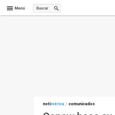
Menú
noti
mérica
/
comunicados