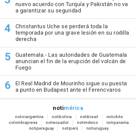
nuevo acuerdo con Turquía y Pakistán no va
a garantizar su seguridad
Christantus Uche se perderá toda la
temporada por una grave lesión en su rodilla
derecha
Guatemala.- Las autoridades de Guatemala
anuncian el fin de la erupción del volcán de
Fuego
El Real Madrid de Mourinho sigue su puesta
a punto en Budapest ante el Ferencvaros
noti
mérica
notici
argentina
noti
bolivia
noti
brasil
noti
chile
colombia
press
noti
ecuador
noti
méxico
noti
panama
noti
paraguay
noti
perú
noti
uruguay