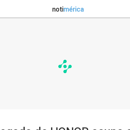
noti
mérica