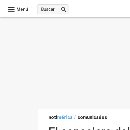
Menú
noti
mérica
/
comunicados