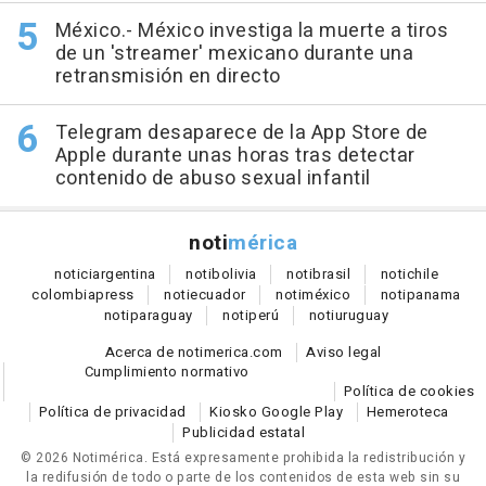
México.- México investiga la muerte a tiros
de un 'streamer' mexicano durante una
retransmisión en directo
Telegram desaparece de la App Store de
Apple durante unas horas tras detectar
contenido de abuso sexual infantil
noti
mérica
notici
argentina
noti
bolivia
noti
brasil
noti
chile
colombia
press
noti
ecuador
noti
méxico
noti
panama
noti
paraguay
noti
perú
noti
uruguay
Acerca de notimerica.com
Aviso legal
Cumplimiento normativo
Política de cookies
Política de privacidad
Kiosko Google Play
Hemeroteca
Publicidad estatal
© 2026 Notimérica.
Está expresamente prohibida la redistribución y
la redifusión de todo o parte de los contenidos de esta web sin su